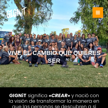
Ir
al
contenido
VIVE EL CAMBIO QUE QUIERES
SER
GIGNiT
significa
«CREAR»
y nació con
la visión de transformar la manera en
que las personas se descubren a sí